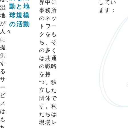
界中に
してい
動と地
湿
事務所
ます：
地
球規模
のネッ
が
の活動
トワー
人々
クをも
に
ち、そ
提
の多く
供
は共通
す
の戦略
る
を持
サ
つ、独
ー
立した
ビ
団体で
ス
す。私
は
たちは
も
現場レ
ち