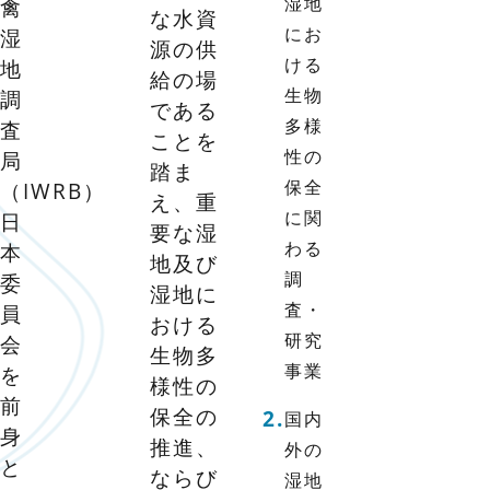
湿地
禽
な水資
にお
湿
源の供
ける
地
給の場
生物
調
である
多様
査
ことを
性の
局
踏ま
保全
（IWRB）
え、重
に関
日
要な湿
わる
本
地及び
調
委
湿地に
査・
員
おける
研究
会
生物多
事業
を
様性の
前
保全の
国内
身
推進、
外の
と
ならび
湿地