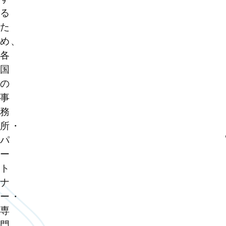
る
た
め、
各
国
の
事
務
所・
パ
ー
ト
ナ
ー・
専
門