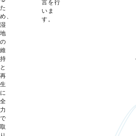
言を行
た
いま
め、
す。
湿
地
の
維
持
と
再
生
に
全
力
で
取
り