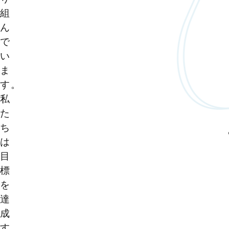
組
ん
で
い
ま
す。
私
た
ち
は
目
標
を
達
成
す