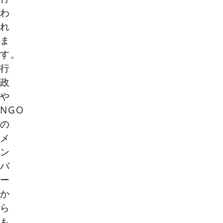
わ
れ
ま
す。
行
政
や
NGO
の
メ
ン
バ
ー
か
ら
も