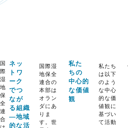
国
ネッ
私た
国際湿
私たち
際
トワ
ちの
地保全
は以下
湿
ーク
中心的
連合の
のよう
地
本部は
な中心
でつ
な価値
保
オラン
的な価
なが
観
全
ダにあ
値観に
る組織
連
りま
基づい
―地域
合
す。世
て活動
的な活
は、