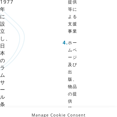
1977
提供
年
等に
に
よる
設
支援
立
事業
し、
ホー
日
ムペ
本
ージ
の
及び
ラ
出
ム
版、
サ
物品
ー
の提
ル
供
条
等、
約
Manage Cookie Consent
湿地