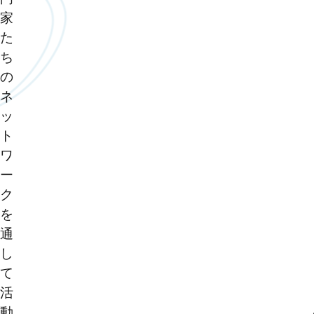
家
た
ち
の
ネ
ッ
ト
ワ
ー
ク
を
通
し
て
活
動