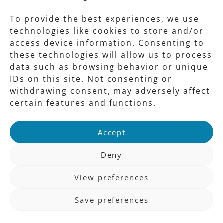
批
の重
准
To provide the best experiences, we use
要性
を
technologies like cookies to store and/or
に関
access device information. Consenting to
推
する
these technologies will allow us to process
進
data such as browsing behavior or unique
普及
す
IDs on this site. Not consenting or
啓発
る
withdrawing consent, may adversely affect
事業
母
certain features and functions.
体
と
Accept
な
Deny
り、
日
View preferences
本
は
Save preferences
1980