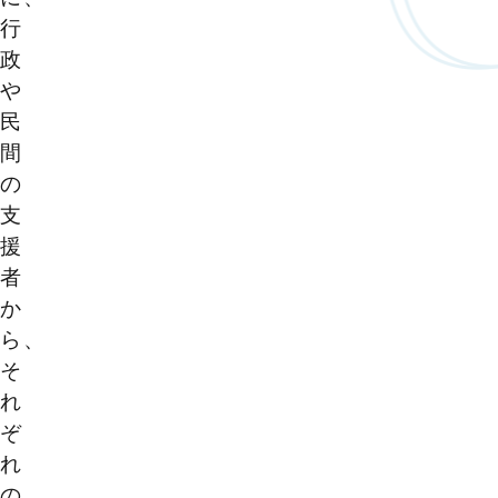
行
政
や
民
間
の
支
援
者
か
ら、
そ
れ
ぞ
れ
の