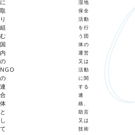
に
湿地
取
保全
り
活動
組
を行
む
う団
国
体の
内
運営
の
又は
NGO
活動
の
に関
連
する
合
連
体
絡、
と
助言
し
又は
て
技術