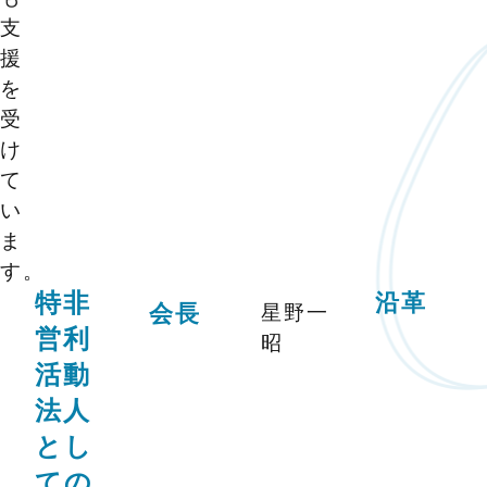
支
援
を
受
け
て
い
ま
す。
特非
沿革
星野一
会長
営利
昭
活動
法人
とし
ての