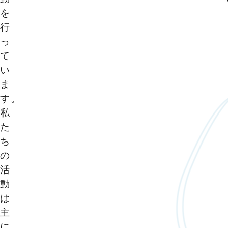
を
行
っ
て
い
ま
す。
私
た
ち
の
活
動
は
主
に、