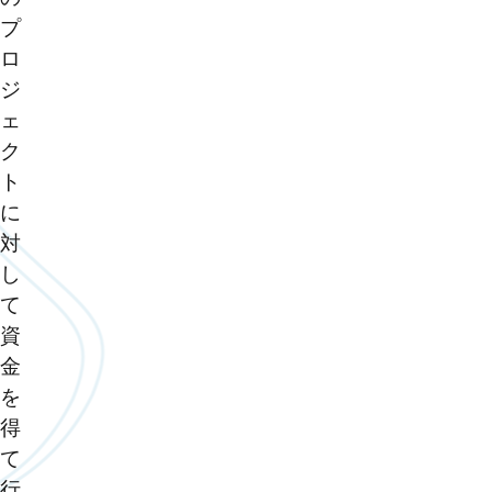
プ
ロ
ジ
ェ
ク
ト
に
対
し
て
資
金
を
得
て
行