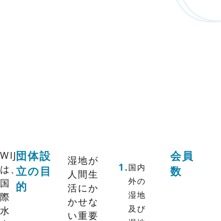
WIJ
団体設
会員
湿地が
国内
は、
立の目
数
人間生
外の
国
的
活にか
湿地
際
かせな
及び
水
い重要