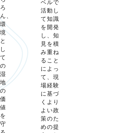
ベルで
ろ
活動し
ん、
て知識
環
を開発
境
し、知
と
見を積
し
み重ね
て
ること
の
によっ
湿
て、現
地
場経験
の
に基づ
価
くより
値
よい政
を
策のた
守
めの提
る