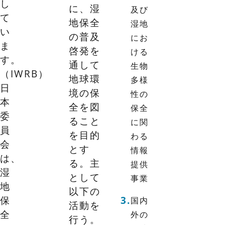
し
に、湿
及び
て
地保全
湿地
い
の普及
にお
ま
啓発を
ける
す。
通して
生物
（IWRB）
地球環
多様
日
境の保
性の
本
全を図
保全
委
ること
に関
員
を目的
わる
会
とす
情報
は、
る。主
提供
湿
として
事業
地
以下の
保
国内
活動を
全
外の
行う。